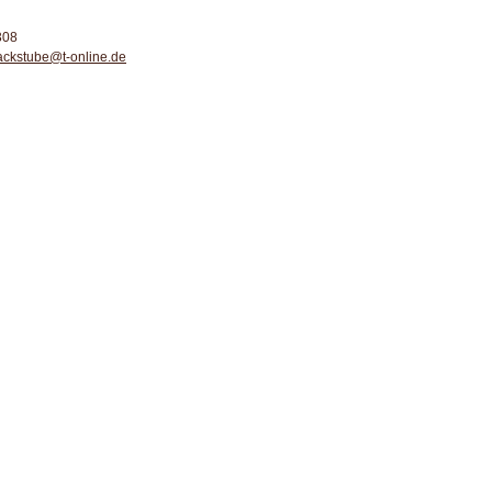
308
ackstube@t-online.de